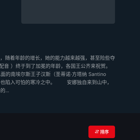
，随着年龄的增长，她的能力越来越强，甚至险些夺
l 配音 ）终于到了加冕的年龄，各国王公齐来祝贺。
面的南埃尔斯王子汉斯（圣蒂诺·方塔纳 Santino
伦黛尔也陷入可怕的寒冷之中。 安娜独自来到山中，
...
排序