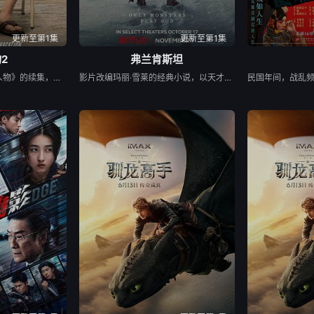
更新至第1集
更新至第1集
2
弗兰肯斯坦
该片是环球动作片《小人物》的续集，讲述了哈奇在与俄罗斯黑帮交手4年后，很享受这份激烈的打斗“工作”，但他与家人关系日益疏远。于是，他决定带着家人去旅游小镇度假。然而，一次与小镇恶霸的冲突后，让全家人卷入了一场纷争之中的故事。
影片改编玛丽·雪莱的经典小说，以天才却自负的科学家维克多·弗兰肯斯坦（奥斯卡·伊萨克 Oscar Isaac 饰）为主角，讲述他在一场骇人的实验中创造了一个生命，最终却导致他与悲惨的创造物双双走向灭亡。