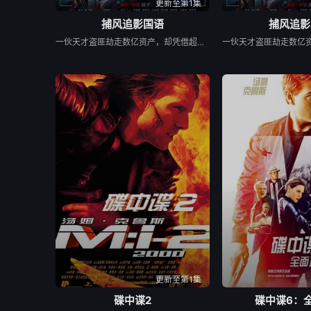
更新至第1集
捕风追影国语
捕风追影
一伙天才盗匪劫走数亿资产，却凭借超强反侦察能力全身而退，戏耍警方“天眼”系统。一筹莫展之际，澳门司警局请回了隐退多年的跟踪专家黄德忠（成龙 饰），他培养年轻司警何秋果（张子枫 饰）等人，重组“神秘跟踪队”，最终锁定了盗匪团的幕后狼王傅隆生（梁家辉 饰）。当警方布下天罗地网之时，盗匪团也设下局中局，斗智斗勇斗心眼，一场高端猫鼠局拉开帷幕......
更新至第1集
碟中谍2
碟中谍6：