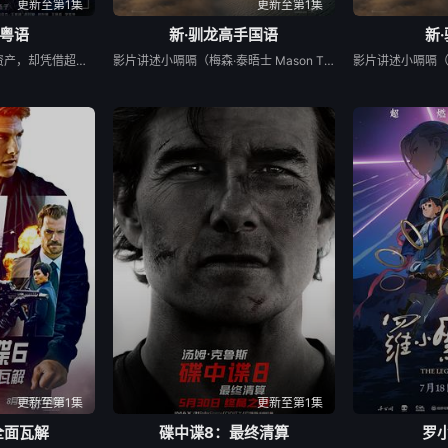
更新至第1集
更新至第1集
粤语
新·驯龙高手国语
新
一伙天才盗匪劫走数亿资产，却凭借超强反侦察能力全身而退，戏耍警方“天眼”系统。一筹莫展之际，澳门司警局请回了隐退多年的跟踪专家黄德忠（成龙 饰），他培养年轻司警何秋果（张子枫 饰）等人，重组“神秘跟踪队”，最终锁定了盗匪团的幕后狼王傅隆生（梁家辉 饰）。当警方布下天罗地网之时，盗匪团也设下局中局，斗智斗勇斗心眼，一场高端猫鼠局拉开帷幕......
影片讲述小嗝嗝（梅森·泰晤士 Mason Thames 饰）偶然间遭遇传说中的夜煞没牙仔，并由此与之建立深厚友谊，进而打破两大族群间的隔阂，携手寻求和平的故事。
更新至第1集
更新至第1集
全面瓦解
碟中谍8：最终清算
罗