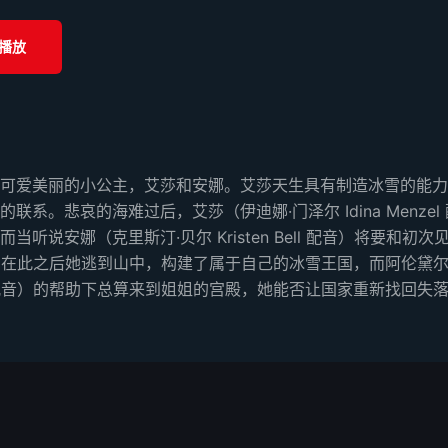
播放
可爱美丽的小公主，艾莎和安娜。艾莎天生具有制造冰雪的能力
系。悲哀的海难过后，艾莎（伊迪娜·门泽尔 Idina Menze
安娜（克里斯汀·贝尔 Kristen Bell 配音）将要和初次见
了马脚。在此之后她逃到山中，构建了属于自己的冰雪王国，而阿
off 配音）的帮助下总算来到姐姐的宫殿，她能否让国家重新找回失落的