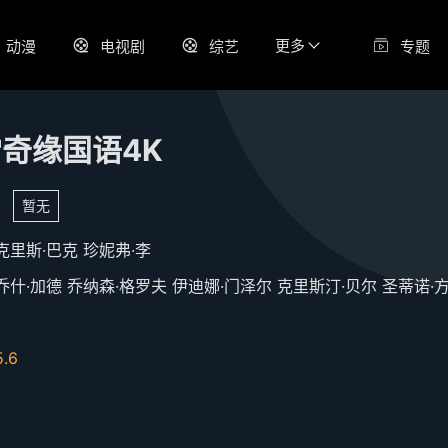
更多
动漫
电视剧
综艺
专题
奇缘国语4K
暂无
克里斯·巴克
珍妮弗·李
乔什·加德
乔纳森·格罗夫
伊迪娜·门泽尔
克里斯汀·贝尔
圣蒂诺·方
5.6