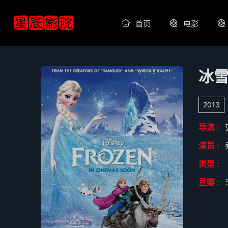
首页
电影
冰雪
2013
导演 :
演员 :
类型 :
豆瓣 :