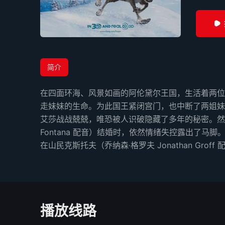
简介
在四面环海、风景如画的阿伦黛尔王国，生活着两位
走妹妹的生命。为此国王紧闭宫门，也中断了两姐妹的联
艾莎战战兢兢，唯恐被人识破隐藏了多年的秘密。然而当听说
Fontana 配音）结婚时，依然情绪失控露出
在山民克斯托夫（乔纳森·格罗夫 Jonathan Gr
播放线路