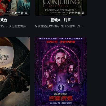
更新至第1集
更新至第1集
戏台
招魂4：终章
民国年间，战乱频发。五庆班班主侯喜亭（陈佩斯 饰）带着一众名角儿来到德祥大戏院演出，谁成想首演压轴登场的却是包子铺的伙计大嗓儿（黄渤 饰）？全场观众都在翘首以盼名角儿金啸天（尹正 饰）亮相，可刚攻城称王的洪大帅（姜武 饰）却偏偏指名让大嗓儿唱这出《霸王别姬》！眼看戏班的招牌就要砸了，前台戏迷退票砸场让戏院吴经理（杨皓宇 饰）苦不堪言，后台洪大帅持枪闹事更是让人吓破了胆！台前台后都乱了套，男旦凤小桐（余少群 饰）、教化处处长徐明礼（陈大愚 饰）、怀有异心的六姨太（徐卓儿 饰）等人也被卷入这场令人啼笑皆非的闹剧之中……台上霸王声声唱，台下荒唐众生相，既要保住戏班饭碗，又要哄好台下观众，大幕拉开之后，这场戏到底要怎么唱？ 影片改编自同名话剧。
故事设定在1986年，即《招魂3》的五年后。沃伦夫妇因艾德在第三部中经历恶灵事件而突发心脏病，已正式退休，不再从事驱魔工作。他们仍会到大学巡回演讲，但连这类机会也在逐渐减少。一些事件最终还是让他们重返战场。 这次的核心案件，是沃伦夫妇生涯中最著名的一起事件之一：斯莫尔家族闹鬼案。据“新英格兰通灵研究协会”（由艾德与洛琳的现实中的女儿朱迪和女婿托尼·斯佩拉负责运营）称，1970年代，珍妮特与杰克·斯莫尔搬入宾夕法尼亚州西皮特斯顿查斯街上的一套复式住宅。随后数年，包括他们的女儿与杰克的父母在内的家人纷纷声称经历了超自然现象，从怪味、怪声到鬼魂骚扰等。