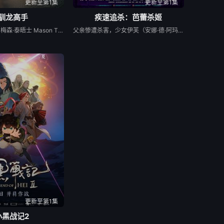
更新至第1集
更新至第1集
·驯龙高手
疾速追杀：芭蕾杀姬
影片讲述小嗝嗝（梅森·泰晤士 Mason Thames 饰）偶然间遭遇传说中的夜煞没牙仔，并由此与之建立深厚友谊，进而打破两大族群间的隔阂，携手寻求和平的故事。
父亲惨遭杀害，少女伊芙（安娜·德·阿玛斯 饰）被迫加入杀手组织，在这里她被培养成为一名芭蕾舞者，同时接受了长达12年的魔鬼训练成为了顶级杀手，开启了血刃仇人的杀戮之旅。她不仅要独自一人完成组织下达的死亡任务，还要暗中搜集杀父仇家的信息。随时丧命的极端危险、各方势力的联合围剿，让伊芙的复仇之路艰难无比。同时，她又被传说中的杀手约翰·威克（基努·里维斯 饰）锁定，新老杀神狭路相逢，伊芙必须在被约翰追到之前杀出血路完成复仇。危险的倒计时开始，一场致命厮杀即将拉开血色序幕……
更新至第1集
小黑战记2