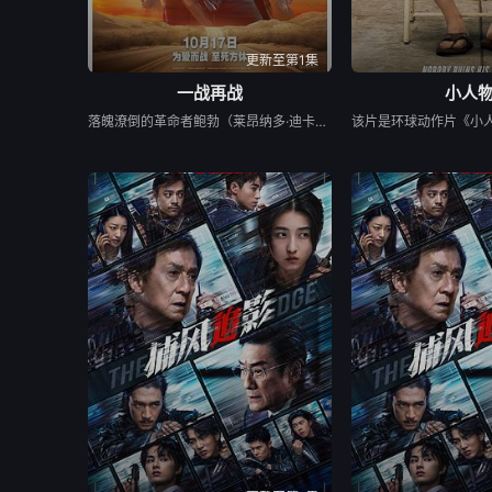
更新至第1集
一战再战
小人物
落魄潦倒的革命者鲍勃（莱昂纳多·迪卡普里奥 饰）终日生活在草木皆兵的偏执状态，他与世隔绝，只和坚韧自立的女儿薇拉（蔡斯·英菲尼迪 饰）相依为命。然而，当鲍勃的宿敌（西恩·潘 饰）在16年后再度现身，女儿也突然失踪，这位曾经的激进分子仓促踏上了寻女之路，父女二人不得不直面他过往行为种下的恶果……