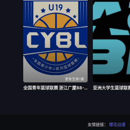
更新至第1集
全国青年篮球联赛 浙江广厦88-64福建浔兴20260803
友情链接：
樱花动漫