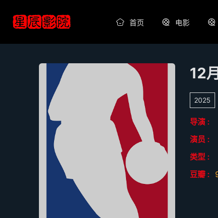
首页
电影
2025
导演 :
演员 :
类型 :
豆瓣 :