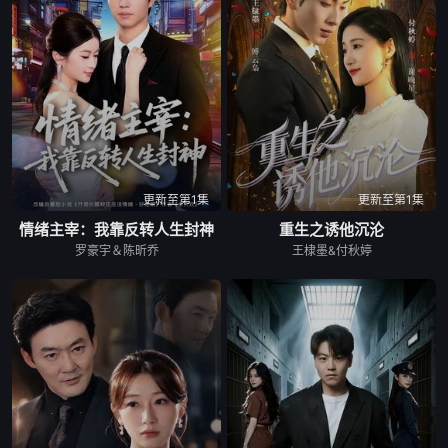
更新至第1集
更新至第1集
情绪主宰：我靠反转人生封神
重生之诱他沉沦
罗豪宇＆陈昕乔
王棣墨&付秋婷