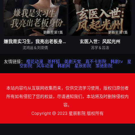
更新至第1集
更新至第1集
嫌我是实习生，我亮出老板身份
玄医入世：风起光州
沈鸿运＆刘亚倩
苏宇＆吕洁
友情链接：
樱花动漫
茶杯狐
美剧天堂
真不卡影院
韩剧tv
星
空影院
风车动漫
韩剧网
星辰影院
策驰影院
本站内容均从互联网收集而来，仅供交流学习使用，版权归原创者
所有如有侵犯了您的权益，尽请通知我们，本站将及时删除侵权内
容。
Copyright @ 2023 星辰影院 版权所有