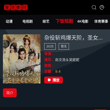
下饭短剧
动漫
电视剧
综艺
4K电影
体育赛事
杂役斩鸡爆天阶，圣女追着要贴贴
2025
暂无
导演 :
演员 :
赵文浩＆吴妮妮
类型 :
豆瓣 :
9.4
播放
简介