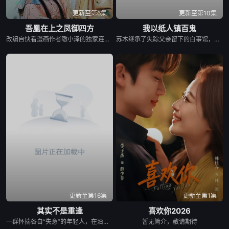
更新至第6集
更新至第10集
吾凰在上之凤御四方
我以纸人镇百鬼
改编自快看漫画作者嗷小泽的独家连载漫画《吾凰在上》。 现代少女奚圆（姜贞羽 饰）因意外踏入玄机界，继而卷入虎云国内乱的漩涡，身陷重重危机，而在一次次险象环生中，奚圆的真实身份逐渐浮出水面，她体内的凤凰神力也在机缘巧合下被激发觉醒。肩负整个玄机界安危的奚圆将个人的生死抛之脑后挺身而出，勇敢地向至高的神律挑战，并最终凭借自身的聪慧与坚韧守护了玄机界的苍生。
苏木继承了失踪父亲留下的白事馆，本想低调扎纸维生，却因一具流血的新娘纸人卷入了一场跨越十年的惊天阴谋。这纸人身上，竟贴着父亲消失前的绝命符箓。为了寻找父亲，苏木手持家传罗盘，独闯古镇鬼婚宴，掌扇招魂神棍。深陷租界纸域大楼，反杀吸血资本家。最终踏入生人勿近的封门村，揭开百人活尸背后的血泪冤案。随着三块罗盘碎片合一，当年的背叛者，父亲的结拜兄弟王叔现身夺宝。王叔布下万怨噬魂阵，欲将苏木炼成杀戮傀儡。生死关头，苏木觉醒苏家至高血脉，融合父亲残魂，引九霄神雷荡平邪祟。你以为苏家扎的是纸，不，扎的是这世间的公道。从此，苏木手持罗盘，行走阴阳，开启了一段热血又诡异的捉鬼传奇。
更新至第16集
更新至第1集
其实不是重逢
喜欢你2026
一群怀揣各自“失意”的年轻人，在沿海小城南安相遇相知，他们决心各展所长创办旅行社。他们以当地的特色人文与美食为引，用真诚与创意打动游客。尽管在创业路上笑料百出，但他们也渐渐褪去青涩，逐渐打响“成功旅行社”的品牌。从“冤家”互怼到甜蜜携手，“成功小分队”不仅在南安扎根了事业，更收获了惺惺相惜的友情与双向奔赴的爱情。
暂无简介，敬请期待