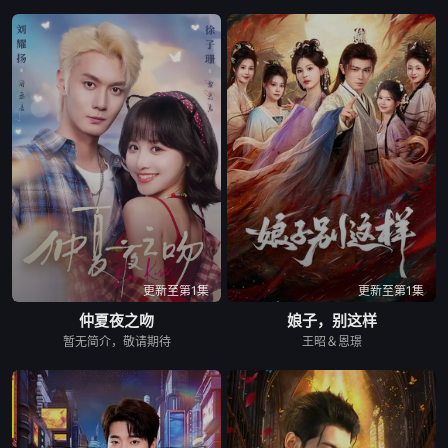
更新至第1集
更新至第1集
仲夏夜之吻
娘子，别这样
暂无简介，敬请期待
王昭＆恩璟