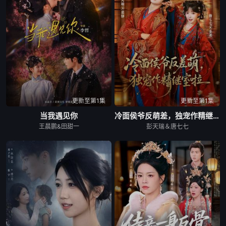
更新至第1集
更新至第1集
当我遇见你
冷面侯爷反萌差，独宠作精继室啦
王晨鹏&田甜一
彭天瑞＆唐七七