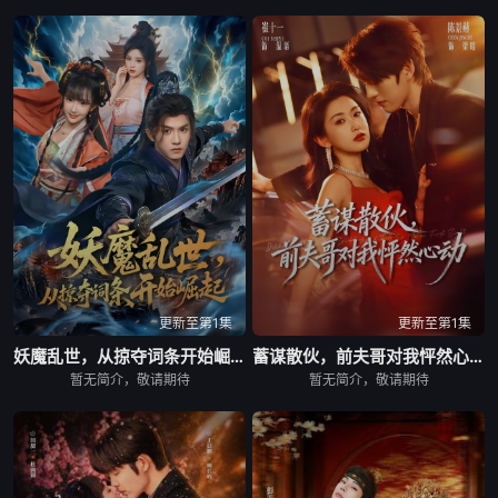
更新至第1集
更新至第1集
妖魔乱世，从掠夺词条开始崛起
蓄谋散伙，前夫哥对我怦然心动
暂无简介，敬请期待
暂无简介，敬请期待