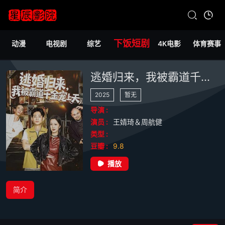
下饭短剧
动漫
电视剧
综艺
4K电影
体育赛事
逃婚归来，我被霸道千金宠上天
2025
暂无
导演 :
演员 :
王婧琦＆周航健
类型 :
豆瓣 :
9.8
播放
简介