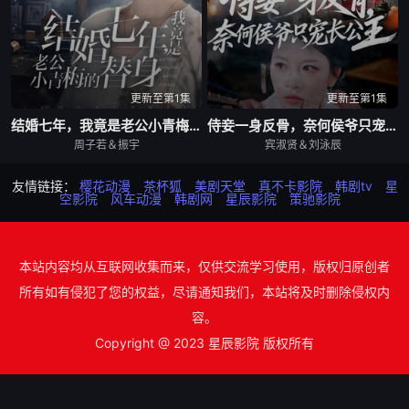
更新至第1集
更新至第1集
结婚七年，我竟是老公小青梅的替身
侍妾一身反骨，奈何侯爷只宠长公主
周子若＆振宇
宾淑贤＆刘泳辰
友情链接：
樱花动漫
茶杯狐
美剧天堂
真不卡影院
韩剧tv
星
空影院
风车动漫
韩剧网
星辰影院
策驰影院
本站内容均从互联网收集而来，仅供交流学习使用，版权归原创者
所有如有侵犯了您的权益，尽请通知我们，本站将及时删除侵权内
容。
Copyright @ 2023 星辰影院 版权所有