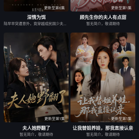
更新至第6集
更新至第1集
深情为饵
顾先生你的夫人有点甜
陆早早突遭意外，竟穿越成民国少夫人苏沐晚，醒来，却是丈夫枪口相对、父母冤案、连环下毒……她于绝境中步步破局，与“醋精”少爷凌慎行从生死对立到情根深重，可就在浓情蜜意时，她骤然梦醒归现代，转角竟撞见那个熟悉的“他”！
暂无简介，敬请期待
更新至第1集
更新至第1集
夫人她野翻了
让我替姐养娃，那我直接认亲
暂无简介，敬请期待
暂无简介，敬请期待