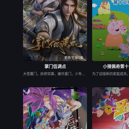
第65集
第66集
第
第73集
第74集
第
第81集
第82集
第
第89集
第90集
第
更新至第5集
掌门低调点
小猪佩奇第十
第97集
第98集
第
大雪覆门，妖修突袭，屠尽墨门，少年路朝歌痛失至亲，绝境之中觉醒绑定逆天系统，靠水系启灵死里逃生，立誓肃清世间妖邪。十年蛰伏苦修，他困于初境寸步难行，一朝契机重启系统，携妹妹路冬梨下山寻灵草破境。途中巧破异兽难题，逆天引九道天道敕令启灵，连破五重境界，还直面剑宗天骄邀战，昔日废柴掌门，自此强势逆袭。
第105集
第106集
第1
第113集
第114集
第1
第121集
第122集
第1