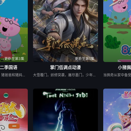
67集
第68集
第69集
第7
75集
第76集
第77集
第7
83集
第84集
第85集
第8
91集
第92集
第93集
第9
更新至第3集
更新至第5集
二季国语
掌门低调点动漫
小猪佩
99集
第100集
第101集
第1
为了迎接新的家庭成员，猪爸爸和猪妈妈不得不准备搬家。在兔小姐的带领下，佩奇一家看了很多套房子，却没能找到合适的温馨住所。就在猪妈妈发愁不已时，佩奇突发奇想，提议自己和乔治可以住屋顶，让小宝宝住原来的房间。猪爸爸和猪妈妈受此启发，决定对现有的房子进行扩建。随着小宝宝的降生，佩奇一家的生活也在发生着变化，这个新成员如同一束温暖的阳光，也为佩奇和乔治带来了很多的惊喜。
大雪覆门，妖修突袭，屠尽墨门，少年路朝歌痛失至亲，绝境之中觉醒绑定逆天系统，靠水系启灵死里逃生，立誓肃清世间妖邪。十年蛰伏苦修，他困于初境寸步难行，一朝契机重启系统，携妹妹路冬梨下山寻灵草破境。途中巧破异兽难题，逆天引九道天道敕令启灵，连破五重境界，还直面剑宗天骄邀战，昔日废柴掌门，自此强势逆袭。
07集
第108集
第109集
第1
15集
第116集
第117集
第1
23集
第124集
第125集
第1