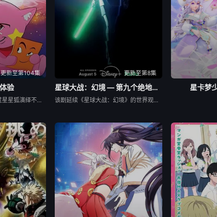
31集
第132集
第133集
第1
39集
第140集
第141集
第1
47集
第148集
第149集
第1
更新至第104集
更新至第8集
体验
星球大战：幻境 — 第九个绝地武士
星卡梦
以快乐成长为主题，通过星星狐演绎不同的职业角色，帮助了孩子们了解职业，带领他们找寻到自己的兴趣与爱好，树立职业理想，并不断为这一理想而努力。
该剧延续《星球大战：幻境》的世界观，见证绝地武士崭新篇章。
55集
第156集
第157集
第1
63集
第164集
第165集
第1
71集
第172集
第173集
第1
79集
第180集
第181集
第1
87集
第188集