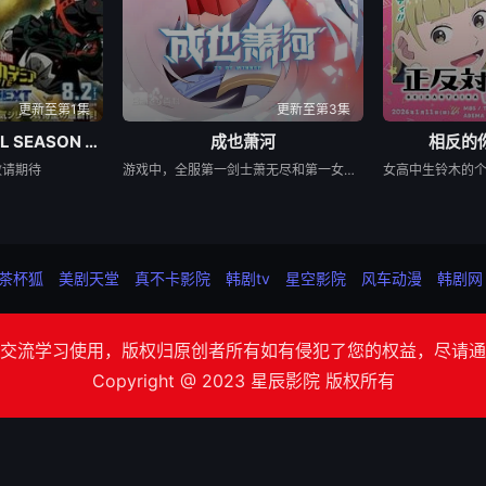
更新至第1集
更新至第3集
我的英雄学院 FINAL SEASON 特别篇
成也萧河
相反的
敬请期待
游戏中，全服第一剑士萧无尽和第一女通缉犯桃之夭夭不打不相识。现实中，冬川大学校园男神萧河和大一新生沈心因大学生电竞比赛相遇相知。二人和好友阳曜组成战队，一路过关斩将，力争要夺得比赛的冠军！萧河和沈心相互治愈、相互鼓励，在追求梦想的道路上携手前行，在好友阳曜和向楠的助攻下，二人又会擦出怎样的火花？
茶杯狐
美剧天堂
真不卡影院
韩剧tv
星空影院
风车动漫
韩剧网
交流学习使用，版权归原创者所有如有侵犯了您的权益，尽请通
Copyright @ 2023 星辰影院 版权所有