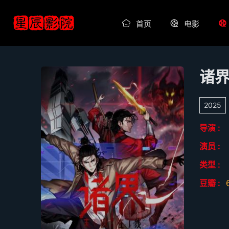
首页
电影
诸
2025
导演 :
演员 :
类型 :
豆瓣 :