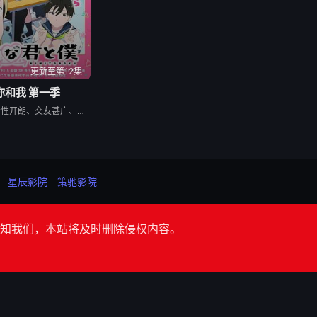
更新至第12集
你和我 第一季
女高中生铃木的个性开朗、交友甚广、擅长察言观色，是班上的中心人物之一，她喜欢的对象是坐在自己隔壁的男同学谷，而谷的个性与铃木恰恰相反，他内敛沉稳、有主见、待人一视同仁。铃木一直无法鼓起勇气告白，直到某日一个偶然机会，两人放学回家时走在同一条路上，并因此牵起了手。之后两人相互倾诉对彼此的好感，并开始交往，而同学们虽然感到讶异，但也都很支持两人的恋情。
星辰影院
策驰影院
知我们，本站将及时删除侵权内容。