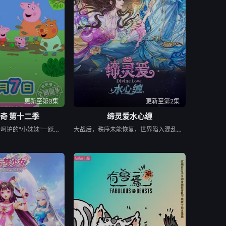
0集
第71集
第72集
8集
第79集
第80集
6集
第87集
第88集
4集
第95集
第96集
更新至第3集
更新至第2集
奇 第十二季
缔灵爱水心缠
02集
第103集
第104集
当佩奇从家中备受呵护的"小妹妹"一跃成为肩负责任的"大姐姐"，而乔治从集万千宠爱于一身的"小弟弟"转变为需中间的孩子时，他们的世界发生了微妙而深刻的变化，他们的生活也迎来的新的变化和挑战。这种角色转换带来的情感涟漪，远比表面看到的更为复杂。这些矛盾心理的刻画，精准捕捉了多子女家庭中常见的"情感过山车"现象。喜悦、兴奋和困惑--也正是许多孩子在家庭中迎来新成员时的真实写照。佩奇和乔治的故事不仅展现了孩子们如何适应新的家庭角色，也反映了他们在成长过程中学会分享、理解和包容的心路历程。通过他们的经历，还原了儿童心理发展的真实性，更暗含了家庭系统理论中"角色再平衡"的智慧。观众可以看到家庭成员之间的爱与支持如何帮助孩子们克服情感上的波动...
大战后，秩序未能恢复，世界陷入混乱。混沌从深渊崛起，黑暗如潮水般吞噬大地……缔默完成了命运的蜕变——她不再是被守护的少女，而是手持万灵缔杖的“万灵神女”，以温柔而坚定的力量守护人间与仙境。水帝亦执掌水汐神剑与她并肩而立。二人为寻得封印混沌之法，远赴永恒之城罗马，混沌却已将失去仙力的冰帝和颜狐拖入深渊……千钧一发之际，神秘的塔罗使者出现……另一边，船王因放弃新生而滞留渡灵界，反噬渐重。渡公主为救船王，引诱灵帝坠入渡魂界，偶遇在寒冰牢笼中的仙子，意外在生死冒险中逐步探明混沌的致命弱点……众人能否合力封印混沌，黑暗能否被彻底驱散？爱与信念，能否书写新的神话？
10集
第111集
第112集
18集
第119集
第120集
26集
第127集
第128集