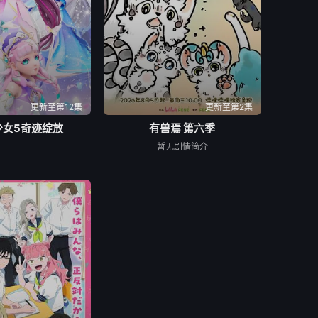
34集
第135集
第136集
42集
第143集
第144集
50集
第151集
第152集
更新至第12集
更新至第2集
少女5奇迹绽放
有兽焉 第六季
暂无剧情简介
58集
第159集
第160集
66集
第167集
第168集
74集
第175集
第176集
82集
第183集
第184集