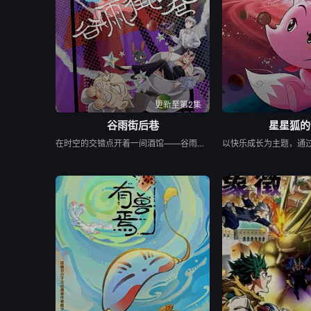
第129集
第130集
第1
第137集
第138集
第1
第145集
第146集
第1
更新至第2集
谷雨街后巷
星星狐的
在时空的交错点开着一间酒馆——谷雨街后巷。 无论城市的角落，还是繁星坠落的荒漠， 穿过现实的迷宫，欢迎光临“谷雨街后巷”。 在这有着无尽时间的酒馆里， 点杯梦，邂逅形形色色的客人吧。 看水豚系少年小默剥开执念的外壳， 找到重重梦魇中渺茫到看不见的“我们”。
第153集
第154集
第1
第161集
第162集
第1
第169集
第170集
第1
第177集
第178集
第1
第185集
第186集
第1