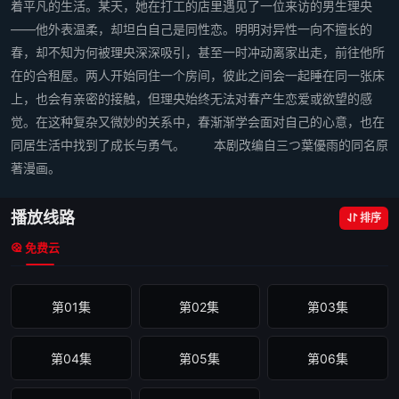
着平凡的生活。某天，她在打工的店里遇见了一位来访的男生理央
——他外表温柔，却坦白自己是同性恋。明明对异性一向不擅长的
春，却不知为何被理央深深吸引，甚至一时冲动离家出走，前往他所
在的合租屋。两人开始同住一个房间，彼此之间会一起睡在同一张床
上，也会有亲密的接触，但理央始终无法对春产生恋爱或欲望的感
觉。在这种复杂又微妙的关系中，春渐渐学会面对自己的心意，也在
同居生活中找到了成长与勇气。 本剧改编自三つ葉優雨的同名原
著漫画。
播放线路
排序
免费云
第01集
第02集
第03集
第04集
第05集
第06集