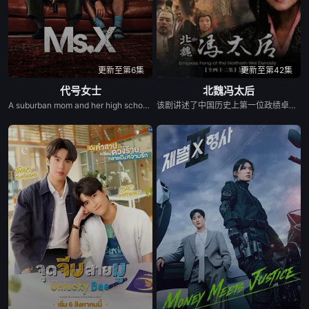
更新至第6集
更新至第42集
代号女士
北魏冯太后
A suburban mom and her high school friend plot to frighten her unfaithful husband straight, but their scheme spirals into murder, trapping her between law enforcement, drug lords, and ruthless PTA moms.
该剧讲述了中国历史上第一位政绩卓著的女改革家——北魏冯太后充满传奇色彩的一生。 故事发生在南北朝时期，北方地区的北魏王朝正值太武帝当政。太平真君十年，太武帝颁诏，命大将军冯邈带兵征讨柔然。大臣乙浑以冯邈是降将为由极力反对，左昭仪冯姑出面力挺大将军冯邈，太武帝最终决定仍由冯邈带兵出征。冯邈战败投降，大为震怒的太武帝派乙浑诛杀冯家老小，冯姑的哥哥冯朗也被赐死，冯朗的儿子冯熙因为逃到羌族部落，性命得以保全。冯朗的女儿冯淑仪几经波折，最终以戴罪之身进入皇宫做了一个小奴婢。 少年冯淑仪聪慧机敏，后来成为了少年皇子拓跋浚的伴读。公元452年，年仅13岁的拓跋浚称帝，成为历史上的文成帝。冯淑仪被选为贵人，并最终成为母仪天下的皇后。柔然进犯北魏，文成帝提出比武选将，冯皇后借机召回躲藏在羌族部落的哥哥冯熙。在比武大会上，女扮男装、替父从军的花木兰和冯熙脱颖而出，最终冯熙被任命为先锋，他率部与柔然军队交战，大获全胜，冯家兄妹终于洗刷掉了冯家的耻辱。文成帝打算兴建云岗石窟，得到冯皇后支持的昙曜最终领命开凿佛窟。 文成帝驾崩，火祭之时，冯皇后纵身火海，幸被侍官李弈救出。在众臣的帮助下，冯太后一举铲除了阴谋篡权的乙浑。少年献文帝继位后，冯皇后被尊为冯太后，首次临朝称制。献文帝长大成人，冯太后还政于朝，开始全心教导太子拓跋宏。公元471年，5岁的孝文帝拓跋宏登基，公元476年，冯太后二次临朝称制。冯太后是一位开明的政治家，她鼓励孝文帝矢志改革，富国强兵。在冯皇后的引导和全力支持下，孝文帝颁布实施了《三长制》和《均田制》。在这些改革措施的激励下，北魏王朝国力日渐强大，经济和文化都有了空前的发展。