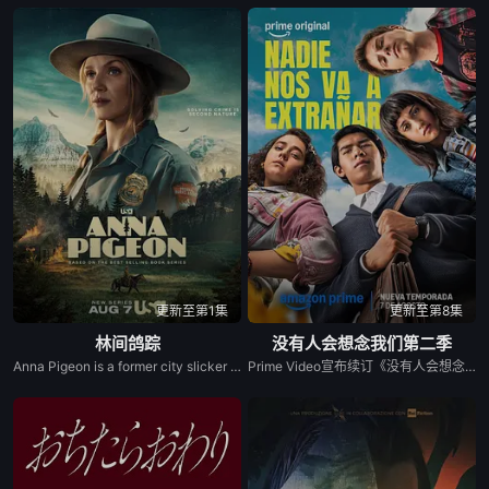
更新至第1集
更新至第8集
林间鸽踪
没有人会想念我们第二季
Anna Pigeon is a former city slicker who became a park ranger after a devastating loss changed the trajectory of her life forever. While Anna tries to outrun her demons, her focus turns to solving crimes that have taken place within national park grounds, no matter who or what gets in her way. The series is based on the novels by Nevada Barr.
Prime Video宣布续订《没有人会想念我们》第二季。