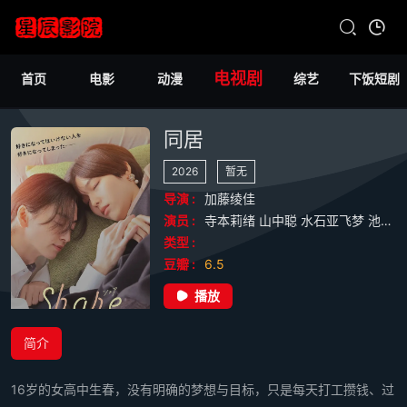
电视剧
首页
电影
动漫
综艺
下饭短剧
同居
2026
暂无
导演 :
加藤绫佳
演员 :
寺本莉绪
山中聪
水石亚飞梦
池田匡志
类型 :
豆瓣 :
6.5
播放
简介
16岁的女高中生春，没有明确的梦想与目标，只是每天打工攒钱、过