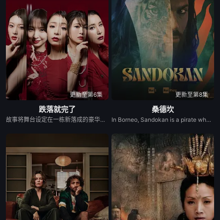
更新至第6集
更新至第8集
跌落就完了
桑德坎
故事将舞台设定在一栋新落成的豪华高级公寓中。主人公月岛明日海（宇垣美里 饰）本以为和丈夫、女儿搬进这里是幸福生活的开始，却没料到在公寓里与曾有宿怨的真宫孔美子（篠田麻里子 饰）狭路相逢。 孔美子表面上是无可挑剔的名媛妈妈，背地里却深藏着难以捉摸的执念与城府。随着两人再度交锋，阶层差距、生活水准以及家庭环境的不同，让妈妈们之间脆弱的关系迅速演变成一场充斥着嫉妒、不伦、背叛与复仇的激烈暗战。
In Borneo, Sandokan is a pirate who lives by the day: he fights only for himself and his crew. But his life changes when he meets Marianne, the beautiful daughter of the British consul in Labuan. It is the beginning of an impossible love affair between two similar souls.