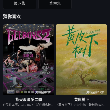
第07集
第08集
猜你喜欢
更新至第1集
更新至第19集
指尖浪漫 第二季
黄皮树下
在看什么啊，GEL BOY，是在想念彼此吗？ 当两对情侣—— ‘CHIAN（Pipe Monthapoom）’ - ‘FOU4MOD（New Chayapak）’ 以及 ‘BAABIN（PJ Mahidol）’ - ‘BUA（Leon Zeck）’ 公开宣布关系、正式出柜、确认恋爱之后 他们变成了自己偶像的“头号粉丝”，甚至可以说是“追星式恋人”（fanboy/fangirl自己的对象） 但如果只是“追男/女朋友”还算好，问题是他们居然也在追别的艺人—— 那谁才会在他们心里回归时成为“第一本命（main）”呢？ 同时介绍‘GELZ（Pheem Weerawit）’ - ‘BABY（Mai Nattapat）’ 这对搭档将制造“粉黑大战级别”的混乱，时间线彻底爆炸 真CP、假CP（船/同人CP）全部搅在一起 准备迎接 iQIYI 原创系列爱情剧《GEL...
《黄皮树下》是由中央广播电视总台农业农村节目中心联合中共郁南县委、郁南县人民政府共同拍摄的20集乡村振兴主题剧集。该剧聚焦都市青年返乡主题，以女主角黄小希（演员宋昕冉饰）从大城市返回家乡郁南后的治愈之旅为主线，深度融入郁南无核黄皮、国家级非物质文化遗产“禾楼舞”、岭南古建筑、西江文化等特色地域元素。